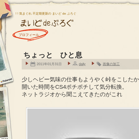
! ! 気まぐれ 不定期更新の まいど de ぶろぐ
プロフィール
ちょっと ひと息
2011年01月31日
daily
画像の加工
少しヘビー気味の仕事もようやく峠をこしたか
開いた時間をCS4ポチポチして気分転換。
ネットラジオから聞こえてきたのがこれ