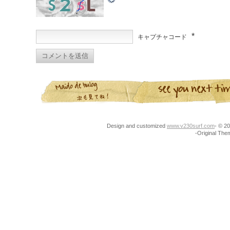
*
キャプチャコード
Design and customized
www.v230surf.com
- © 
-Original Th