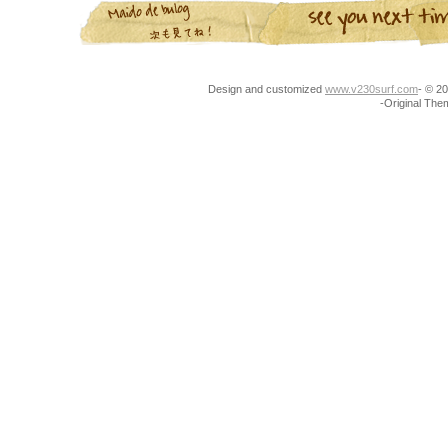
Design and customized
www.v230surf.com
- © 
-Original Th