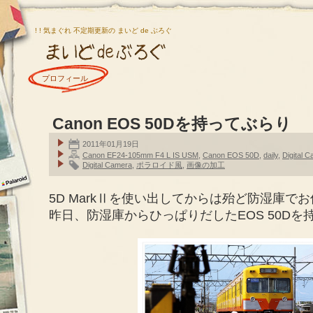
! ! 気まぐれ 不定期更新の まいど de ぶろぐ
プロフィール
Canon EOS 50Dを持ってぶらり
2011年01月19日
Canon EF24-105mm F4 L IS USM
,
Canon EOS 50D
,
daily
,
Digital 
Digital Camera
,
ポラロイド風
,
画像の加工
5D MarkⅡを使い出してからは殆ど防湿庫で
昨日、防湿庫からひっぱりだしたEOS 50D