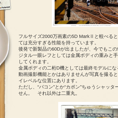
フルサイズ2000万画素の5D MarkⅡと較べる
ては充分すぎる性能を持っています。
後発で新製品の60Dが出ましたが、今でもこの
ジタル一眼レフとしては金属ボディの重みと手
してくれます。
金属ボディの二桁D機としては最終モデルにな
動画撮影機能とかはありませんが写真を撮ると
イレベルな位置にあります。
ただし、“パコン”とか“カポン”ちゅうシャッ
せん。 それ以外は二重丸。