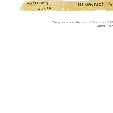
Design and customized
www.v230surf.com
- © 
-Original Th