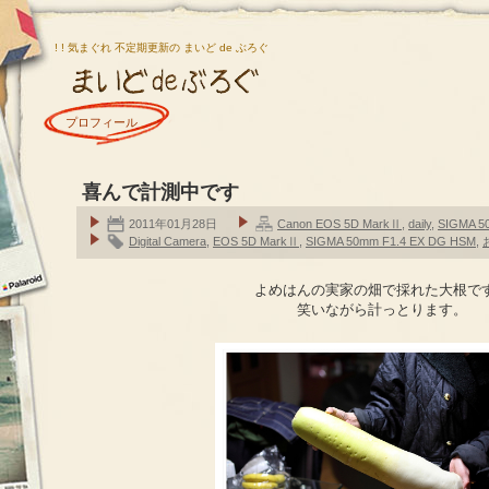
! ! 気まぐれ 不定期更新の まいど de ぶろぐ
プロフィール
喜んで計測中です
2011年01月28日
Canon EOS 5D MarkⅡ
,
daily
,
SIGMA 5
Digital Camera
,
EOS 5D MarkⅡ
,
SIGMA 50mm F1.4 EX DG HSM
,
よめはんの実家の畑で採れた大根で
笑いながら計っとります。