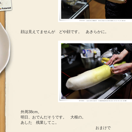
顔は見えてませんが どや顔です。 あきらかに。
外周38cm。
明日、おでんだそうです。 大根の。
あした 残業してこ。
おまけで